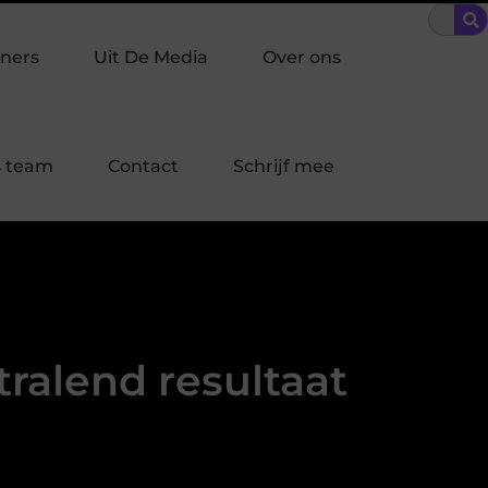
kpreventie past bij jouw buurt in Laren?
Bescherming op maat:
ners
Uit De Media
Over ons
 team
Contact
Schrijf mee
tralend resultaat