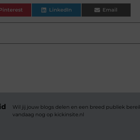
Pinterest
LinkedIn
Email
id
Wil jij jouw blogs delen en een breed publiek berei
vandaag nog op kickinsite.nl