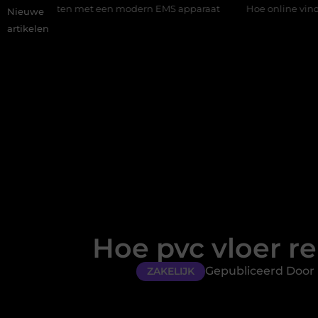
 een modern EMS apparaat
Hoe online vindbaarheid verandert i
Nieuwe
artikelen
Hoe pvc vloer re
Gepubliceerd Door 
ZAKELIJK