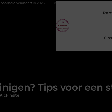
n 2026
Van het Oude Dorp tot de Gouden Driehoek: welke inbraa
Part
Ons
inigen? Tips voor een s
Kickinsite