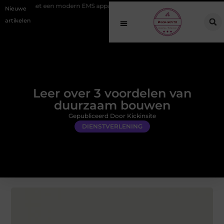
en modern EMS apparaat
Hoe online vindbaarheid verandert in 2026
Nieuwe
artikelen
Leer over 3 voordelen van
duurzaam bouwen
Gepubliceerd Door Kickinsite
DIENSTVERLENING