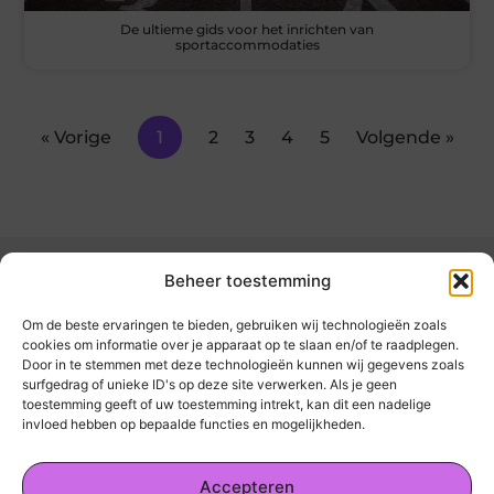
De ultieme gids voor het inrichten van
sportaccommodaties
« Vorige
1
2
3
4
5
Volgende »
Beheer toestemming
Om de beste ervaringen te bieden, gebruiken wij technologieën zoals
cookies om informatie over je apparaat op te slaan en/of te raadplegen.
Door in te stemmen met deze technologieën kunnen wij gegevens zoals
kickinsite.nl – Echt, eerlijk, alles wat telt.
surfgedrag of unieke ID's op deze site verwerken. Als je geen
toestemming geeft of uw toestemming intrekt, kan dit een nadelige
invloed hebben op bepaalde functies en mogelijkheden.
Een verzameling van blogs en artikelen die
een breed scala aan onderwerpen uit het
Accepteren
dagelijks leven behandelen.