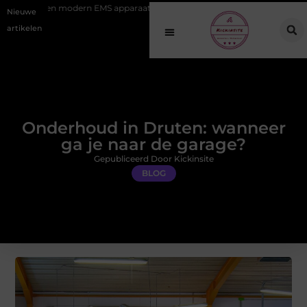
ern EMS apparaat
Hoe online vindbaarheid verandert in 2026
Van
Nieuwe
artikelen
Onderhoud in Druten: wanneer
ga je naar de garage?
Gepubliceerd Door Kickinsite
BLOG