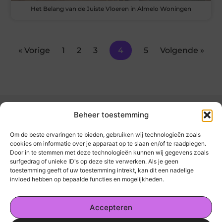
Het Belang van de Juiste Vloeren in Almelo Woningen
« Vorige
1
2
3
4
5
Volgende »
Beheer toestemming
Om de beste ervaringen te bieden, gebruiken wij technologieën zoals
cookies om informatie over je apparaat op te slaan en/of te raadplegen.
Door in te stemmen met deze technologieën kunnen wij gegevens zoals
kickinsite.nl – Echt, eerlijk, alles wat telt.
surfgedrag of unieke ID's op deze site verwerken. Als je geen
toestemming geeft of uw toestemming intrekt, kan dit een nadelige
invloed hebben op bepaalde functies en mogelijkheden.
Een verzameling van blogs en artikelen die
een breed scala aan onderwerpen uit het
Accepteren
dagelijks leven behandelen.