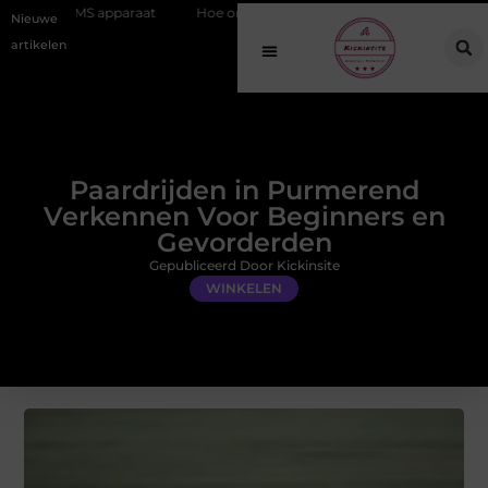
at
Hoe online vindbaarheid verandert in 2026
Van het Oude Dorp
Nieuwe
artikelen
Paardrijden in Purmerend
Verkennen Voor Beginners en
Gevorderden
Gepubliceerd Door Kickinsite
WINKELEN