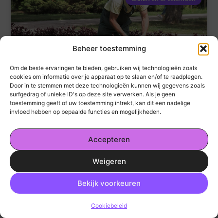
Beheer toestemming
Om de beste ervaringen te bieden, gebruiken wij technologieën zoals
Creëer prachtige tuinen in Ermelo, ontdek de vacature
cookies om informatie over je apparaat op te slaan en/of te raadplegen.
hovenier
Door in te stemmen met deze technologieën kunnen wij gegevens zoals
surfgedrag of unieke ID's op deze site verwerken. Als je geen
toestemming geeft of uw toestemming intrekt, kan dit een nadelige
invloed hebben op bepaalde functies en mogelijkheden.
« Vorige
1
2
3
4
5
Volgende »
Accepteren
Weigeren
Ga Naar Bo
Bekijk voorkeuren
Cookiebeleid