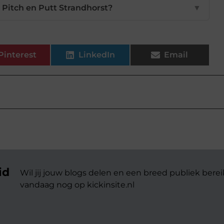
 Pitch en Putt Strandhorst?
▼
Pinterest
LinkedIn
Email
id
Wil jij jouw blogs delen en een breed publiek berei
vandaag nog op kickinsite.nl