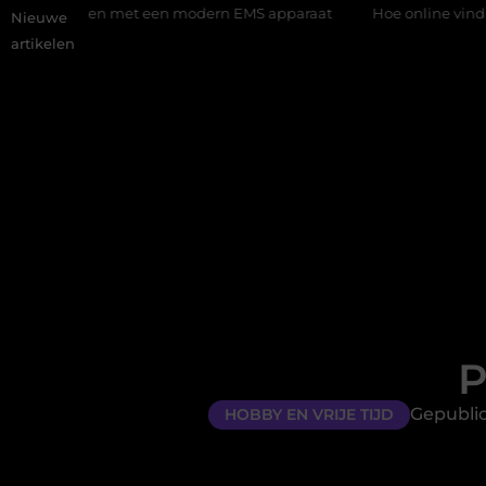
et een modern EMS apparaat
Hoe online vindbaarheid verandert
Nieuwe
artikelen
P
Gepublic
HOBBY EN VRIJE TIJD