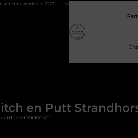
 in 2026
Van het Oude Dorp tot de Gouden Driehoek: welke inbr
Part
Ons
itch en Putt Strandhor
eerd Door Kickinsite