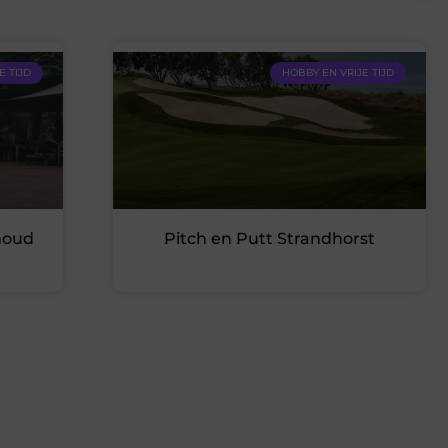
E TIJD
HOBBY EN VRIJE TIJD
houd
Pitch en Putt Strandhorst