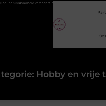
vindbaarheid verandert in 2026
Van het Oude Dorp tot de Goude
Part
Ons
tegorie: Hobby en vrije t