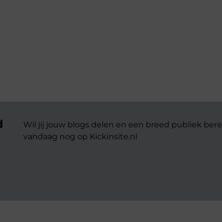
d
Wil jij jouw blogs delen en een breed publiek bere
vandaag nog op Kickinsite.nl