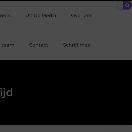
n Driehoek: welke inbraakpreventie past bij jouw buurt in Laren?
ners
Uit De Media
Over ons
 team
Contact
Schrijf mee
ijd