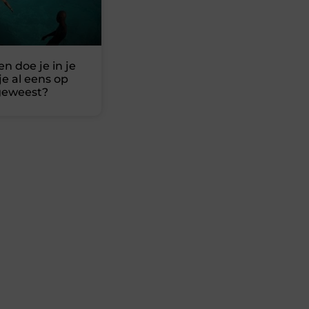
en doe je in je
 je al eens op
geweest?