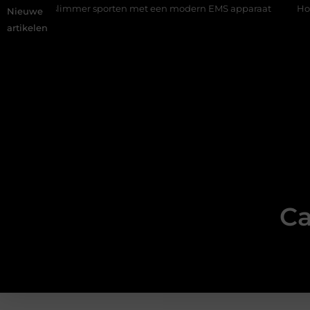
ng: slimmer sporten met een modern EMS apparaat
Hoe online 
Nieuwe
artikelen
Ca