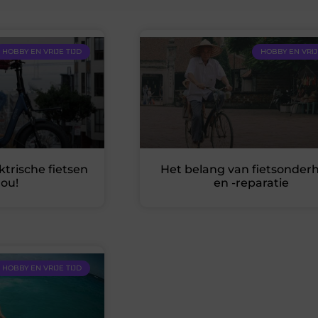
HOBBY EN VRIJE TIJD
HOBBY EN VRIJ
ktrische fietsen
Het belang van fietsonder
jou!
en -reparatie
HOBBY EN VRIJE TIJD