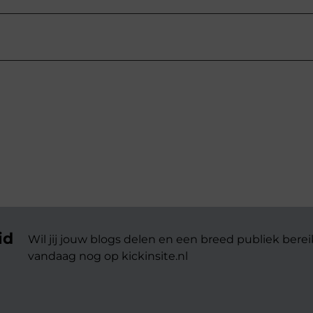
id
Wil jij jouw blogs delen en een breed publiek berei
vandaag nog op kickinsite.nl