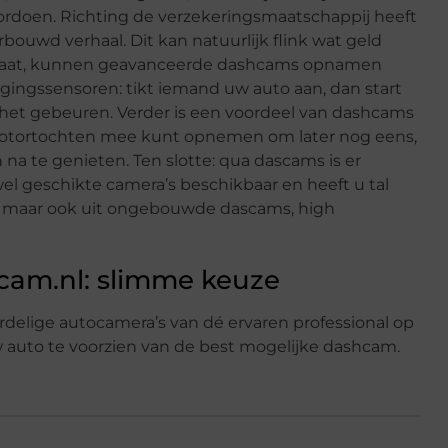
ordoen. Richting de verzekeringsmaatschappij heeft
bouwd verhaal. Dit kan natuurlijk flink wat geld
 staat, kunnen geavanceerde dashcams opnamen
egingssensoren: tikt iemand uw auto aan, dan start
et gebeuren. Verder is een voordeel van dashcams
f motortochten mee kunt opnemen om later nog eens,
 na te genieten. Ten slotte: qua dascams is er
wel geschikte camera’s beschikbaar en heeft u tal
, maar ook uit ongebouwde dascams, high
cam.nl: slimme keuze
rdelige autocamera’s van dé ervaren professional op
w auto te voorzien van de best mogelijke dashcam.