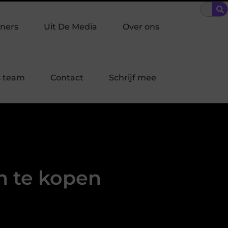
braakpreventie past bij jouw buurt in Laren?
Bescherming op m
ners
Uit De Media
Over ons
 team
Contact
Schrijf mee
 te kopen