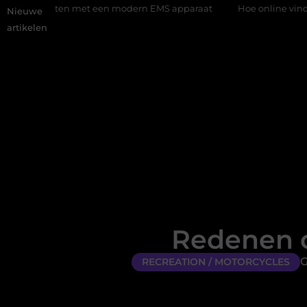
 met een modern EMS apparaat
Hoe online vindbaarheid verande
Nieuwe
artikelen
Redenen 
G
RECREATION / MOTORCYCLES