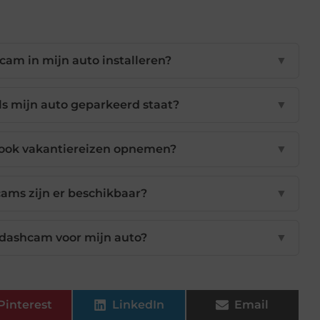
am in mijn auto installeren?
▼
s mijn auto geparkeerd staat?
▼
ook vakantiereizen opnemen?
▼
ams zijn er beschikbaar?
▼
e dashcam voor mijn auto?
▼
Pinterest
LinkedIn
Email