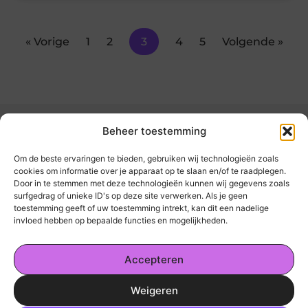
« Vorige
1
2
3
4
5
Volgende »
Beheer toestemming
Om de beste ervaringen te bieden, gebruiken wij technologieën zoals
cookies om informatie over je apparaat op te slaan en/of te raadplegen.
Door in te stemmen met deze technologieën kunnen wij gegevens zoals
kickinsite.nl – Echt, eerlijk, alles wat telt.
surfgedrag of unieke ID's op deze site verwerken. Als je geen
toestemming geeft of uw toestemming intrekt, kan dit een nadelige
invloed hebben op bepaalde functies en mogelijkheden.
Een verzameling van blogs en artikelen die
een breed scala aan onderwerpen uit het
Accepteren
dagelijks leven behandelen.
Weigeren
Onze informatie