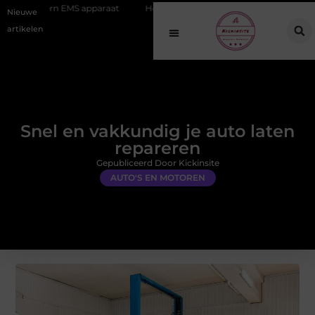
S apparaat
Hoe online vindbaarheid verandert in 2026
Van het O
Nieuwe
artikelen
Snel en vakkundig je auto laten
repareren
Gepubliceerd Door Kickinsite
AUTO'S EN MOTOREN