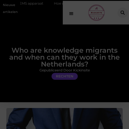
pparaat
Hoe online vindbaarheid verandert in 2026
Van het Oude
Nieuwe
artikelen
Who are knowledge migrants
and when can they work in the
Netherlands?
Gepubliceerd Door Kickinsite
RECHTEN