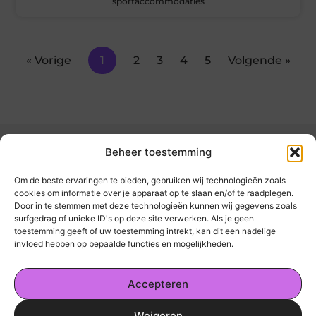
sportaccommodaties
« Vorige
1
2
3
4
5
Volgende »
Beheer toestemming
Om de beste ervaringen te bieden, gebruiken wij technologieën zoals
cookies om informatie over je apparaat op te slaan en/of te raadplegen.
Door in te stemmen met deze technologieën kunnen wij gegevens zoals
kickinsite.nl – Echt, eerlijk, alles wat telt.
surfgedrag of unieke ID's op deze site verwerken. Als je geen
toestemming geeft of uw toestemming intrekt, kan dit een nadelige
invloed hebben op bepaalde functies en mogelijkheden.
Een verzameling van blogs en artikelen die
een breed scala aan onderwerpen uit het
Accepteren
dagelijks leven behandelen.
Weigeren