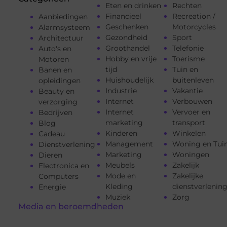
Eten en drinken
Rechten
Financieel
Recreation /
Aanbiedingen
Geschenken
Motorcycles
Alarmsysteem
Gezondheid
Sport
Architectuur
Groothandel
Telefonie
Auto's en
Hobby en vrije
Toerisme
Motoren
tijd
Tuin en
Banen en
Huishoudelijk
buitenleven
opleidingen
Industrie
Vakantie
Beauty en
Internet
Verbouwen
verzorging
Internet
Vervoer en
Bedrijven
marketing
transport
Blog
Kinderen
Winkelen
Cadeau
Management
Woning en Tui
Dienstverlening
Marketing
Woningen
Dieren
Meubels
Zakelijk
Electronica en
Mode en
Zakelijke
Computers
Kleding
dienstverlenin
Energie
Muziek
Zorg
Media en beroemdheden