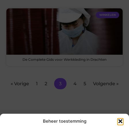
WINKELEN
De Complete Gids voor Werkkleding in Drachten
« Vorige
1
2
3
4
5
Volgende »
Beheer toestemming