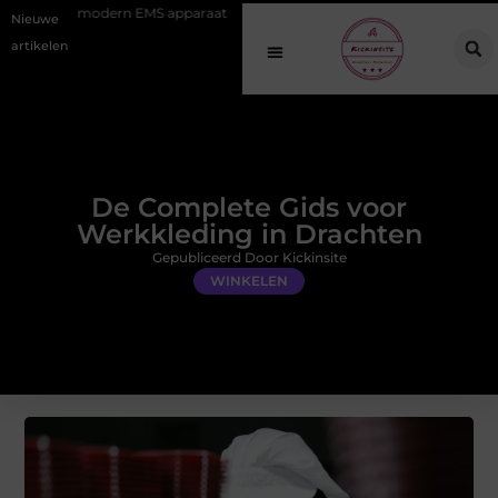
EMS apparaat
Hoe online vindbaarheid verandert in 2026
Van het
Nieuwe
artikelen
De Complete Gids voor
Werkkleding in Drachten
Gepubliceerd Door Kickinsite
WINKELEN