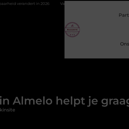
t in 2026
Van het Oude Dorp tot de Gouden Driehoek: welke inb
Part
Ons
 in Almelo helpt je gra
kinsite