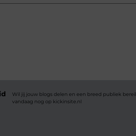
id
Wil jij jouw blogs delen en een breed publiek berei
vandaag nog op kickinsite.nl