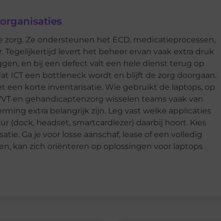
organisaties
de zorg. Ze ondersteunen het ECD, medicatieprocessen,
 Tegelijkertijd levert het beheer ervan vaak extra druk
ggen, en bij een defect valt een hele dienst terug op
t ICT een bottleneck wordt en blijft de zorg doorgaan.
 een korte inventarisatie. Wie gebruikt de laptops, op
e VVT en gehandicaptenzorg wisselen teams vaak van
rming extra belangrijk zijn. Leg vast welke applicaties
r (dock, headset, smartcardlezer) daarbij hoort. Kies
atie. Ga je voor losse aanschaf, lease of een volledig
en, kan zich oriënteren op oplossingen voor laptops