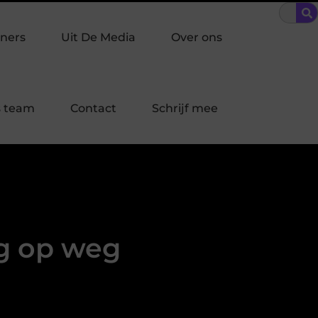
raakpreventie past bij jouw buurt in Laren?
Bescherming op ma
ners
Uit De Media
Over ons
 team
Contact
Schrijf mee
ag op weg