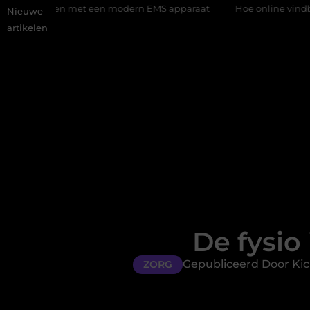
met een modern EMS apparaat
Hoe online vindbaarheid verander
Nieuwe
artikelen
De fysio
Gepubliceerd Door Kic
ZORG