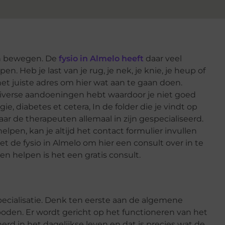
en bewegen. De
fysio in Almelo heeft
daar veel
 Heb je last van je rug, je nek, je knie, je heup of
 het juiste adres om hier wat aan te gaan doen.
diverse aandoeningen hebt waardoor je niet goed
, diabetes et cetera, In de folder die je vindt op
aar de therapeuten allemaal in zijn gespecialiseerd.
helpen, kan je altijd het contact formulier invullen
 de fysio in Almelo om hier een consult over in te
en helpen is het een gratis consult.
specialisatie. Denk ten eerste aan de algemene
eboden. Er wordt gericht op het functioneren van het
 in het dagelijkse leven en dat is precies wat de