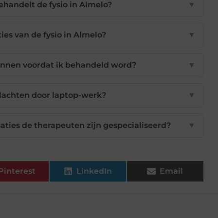
handelt de fysio in Almelo?
▼
ties van de fysio in Almelo?
▼
lannen voordat ik behandeld word?
▼
gklachten door laptop-werk?
▼
saties de therapeuten zijn gespecialiseerd?
▼
Pinterest
LinkedIn
Email