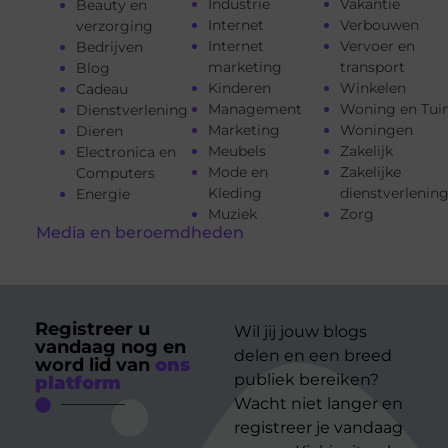
Industrie
Vakantie
Beauty en
Internet
Verbouwen
verzorging
Internet
Vervoer en
Bedrijven
marketing
transport
Blog
Kinderen
Winkelen
Cadeau
Management
Woning en Tui
Dienstverlening
Marketing
Woningen
Dieren
Meubels
Zakelijk
Electronica en
Mode en
Zakelijke
Computers
Kleding
dienstverlenin
Energie
Muziek
Zorg
Media en beroemdheden
Registreer u
Wil jij jouw blogs
vandaag nog en
delen en een breed
word lid van
ons
publiek bereiken?
platform
Wacht niet langer en
registreer je vandaag