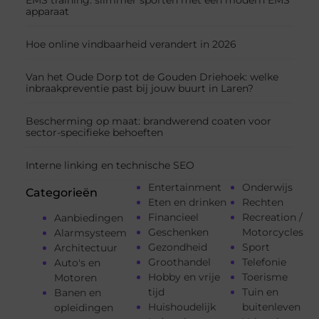
EMS training: slimmer sporten met een modern EMS
apparaat
Hoe online vindbaarheid verandert in 2026
Van het Oude Dorp tot de Gouden Driehoek: welke
inbraakpreventie past bij jouw buurt in Laren?
Bescherming op maat: brandwerend coaten voor
sector-specifieke behoeften
Interne linking en technische SEO
Entertainment
Onderwijs
Categorieën
Eten en drinken
Rechten
Financieel
Recreation /
Aanbiedingen
Geschenken
Motorcycles
Alarmsysteem
Gezondheid
Sport
Architectuur
Groothandel
Telefonie
Auto's en
Hobby en vrije
Toerisme
Motoren
tijd
Tuin en
Banen en
Huishoudelijk
buitenleven
opleidingen