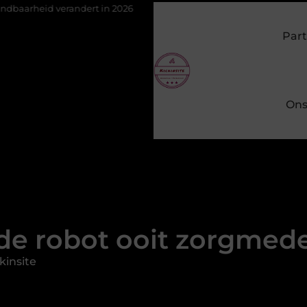
randert in 2026
Van het Oude Dorp tot de Gouden Driehoek: wel
Part
Ons
de robot ooit zorgmed
kinsite