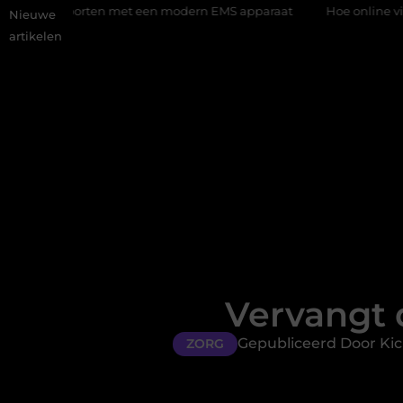
orten met een modern EMS apparaat
Hoe online vindbaarheid ve
Nieuwe
artikelen
Vervangt 
Gepubliceerd Door Kic
ZORG