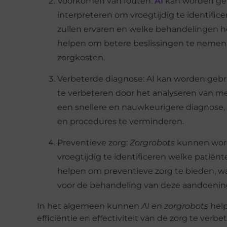
Voorkomen van fouten:
AI
kan worden geb
interpreteren om vroegtijdig te identific
zullen ervaren en welke behandelingen het
helpen om betere beslissingen te nemen 
zorgkosten.
Verbeterde diagnose: AI kan worden geb
te verbeteren door het analyseren van me
een snellere en nauwkeurigere diagnose,
en procedures te verminderen.
Preventieve zorg:
Zorgrobots
kunnen word
vroegtijdig te identificeren welke patiën
helpen om preventieve zorg te bieden, w
voor de behandeling van deze aandoening
In het algemeen kunnen
AI en zorgrobots
help
efficiëntie en effectiviteit van de zorg te verb