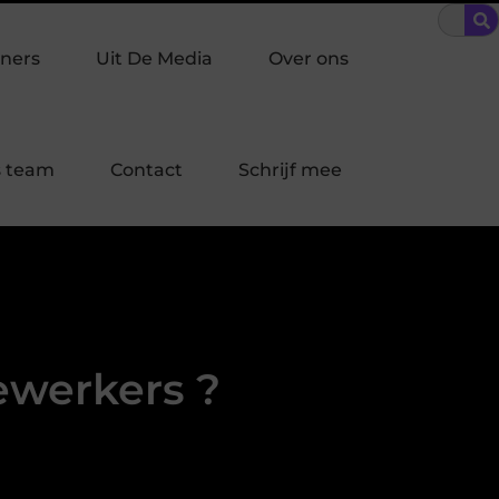
ke inbraakpreventie past bij jouw buurt in Laren?
Bescherming
ners
Uit De Media
Over ons
 team
Contact
Schrijf mee
ewerkers ?