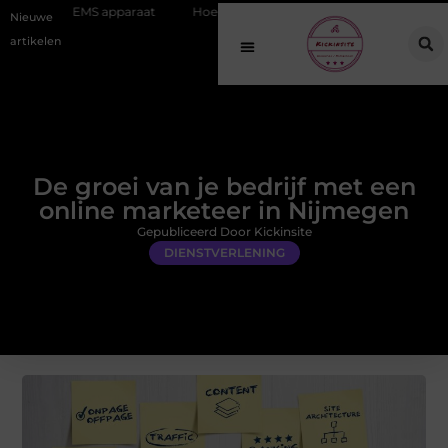
apparaat
Hoe online vindbaarheid verandert in 2026
Van het Oud
Nieuwe
artikelen
De groei van je bedrijf met een
online marketeer in Nijmegen
Gepubliceerd Door Kickinsite
DIENSTVERLENING