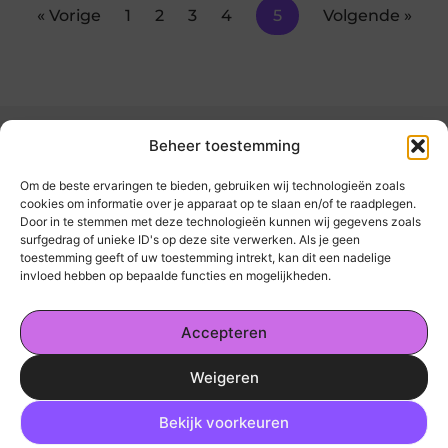
« Vorige
1
2
3
4
5
Volgende »
Beheer toestemming
Om de beste ervaringen te bieden, gebruiken wij technologieën zoals
cookies om informatie over je apparaat op te slaan en/of te raadplegen.
Door in te stemmen met deze technologieën kunnen wij gegevens zoals
kickinsite.nl – Echt, eerlijk, alles wat telt.
surfgedrag of unieke ID's op deze site verwerken. Als je geen
toestemming geeft of uw toestemming intrekt, kan dit een nadelige
invloed hebben op bepaalde functies en mogelijkheden.
Een verzameling van blogs en artikelen die
een breed scala aan onderwerpen uit het
Accepteren
dagelijks leven behandelen.
Weigeren
Onze informatie
Ga Naar Bo
Geld Verdienen op Internet: De Realiteit en Jouw Mogelijkheden
Bekijk voorkeuren