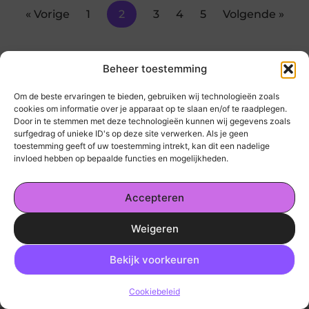
« Vorige
1
2
3
4
5
Volgende »
Beheer toestemming
Om de beste ervaringen te bieden, gebruiken wij technologieën zoals
cookies om informatie over je apparaat op te slaan en/of te raadplegen.
Door in te stemmen met deze technologieën kunnen wij gegevens zoals
surfgedrag of unieke ID's op deze site verwerken. Als je geen
toestemming geeft of uw toestemming intrekt, kan dit een nadelige
invloed hebben op bepaalde functies en mogelijkheden.
kickinsite.nl – Echt, eerlijk, alles wat telt.
Accepteren
Een verzameling van blogs en artikelen die
een breed scala aan onderwerpen uit het
Weigeren
dagelijks leven behandelen.
Ga Naar Bo
Bekijk voorkeuren
Onze informatie
Geld Verdienen op Internet: De Realiteit en Jouw Mogelijkheden
Cookiebeleid