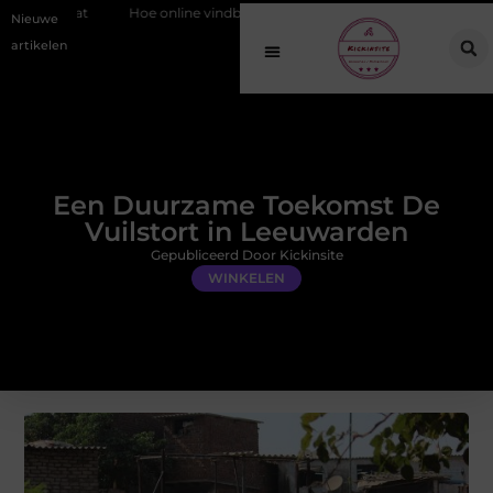
online vindbaarheid verandert in 2026
Van het Oude Dorp tot de Goude
Nieuwe
artikelen
Een Duurzame Toekomst De
Vuilstort in Leeuwarden
Gepubliceerd Door Kickinsite
WINKELEN