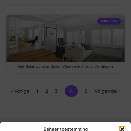
WINKELEN
Het Belang van de Juiste Vloeren in Almelo Woningen
« Vorige
1
2
3
4
5
Volgende »
Beheer toestemming