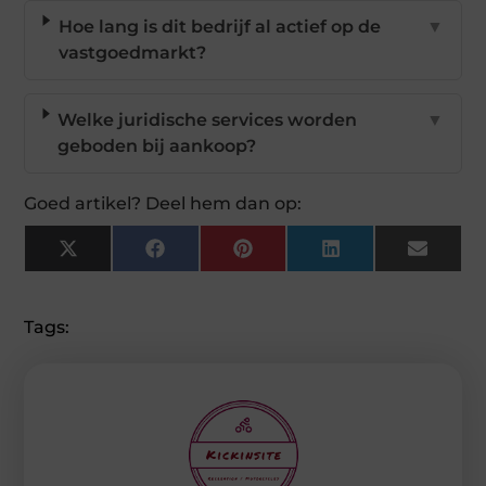
Hoe lang is dit bedrijf al actief op de
▼
vastgoedmarkt?
Welke juridische services worden
▼
geboden bij aankoop?
Goed artikel? Deel hem dan op:
X
Facebook
Pinterest
LinkedIn
Email
(Twitter)
Tags: