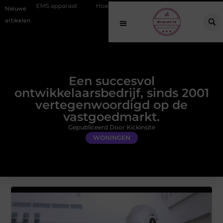
paraat
Hoe online vindbaarheid verandert in 2026
Van het Oude 
Nieuwe
artikelen
Een succesvol
ontwikkelaarsbedrijf, sinds 2001
vertegenwoordigd op de
vastgoedmarkt.
Gepubliceerd Door Kickinsite
WONINGEN