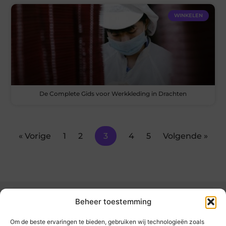
WINKELEN
De Complete Gids voor Werkkleding in Drachten
« Vorige
1
2
3
4
5
Volgende »
Beheer toestemming
Om de beste ervaringen te bieden, gebruiken wij technologieën zoals