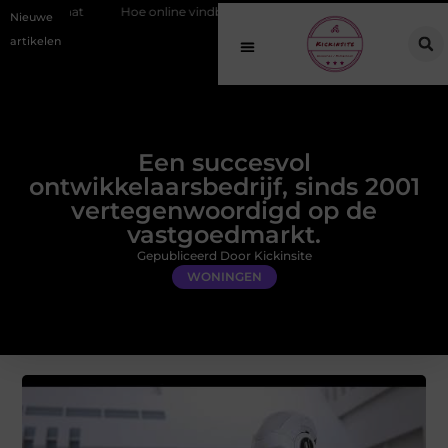
Hoe online vindbaarheid verandert in 2026
Van het Oude Dorp tot d
Nieuwe
artikelen
Een succesvol
ontwikkelaarsbedrijf, sinds 2001
vertegenwoordigd op de
vastgoedmarkt.
Gepubliceerd Door Kickinsite
WONINGEN