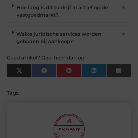
Hoe lang is dit bedrijf al actief op de
▼
vastgoedmarkt?
Welke juridische services worden
▼
geboden bij aankoop?
Goed artikel? Deel hem dan op:
X
Facebook
Pinterest
LinkedIn
Email
(Twitter)
Tags: