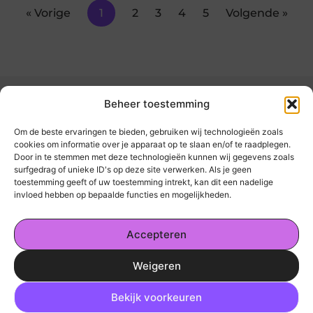
« Vorige
1
2
3
4
5
Volgende »
Beheer toestemming
Om de beste ervaringen te bieden, gebruiken wij technologieën zoals
cookies om informatie over je apparaat op te slaan en/of te raadplegen.
Door in te stemmen met deze technologieën kunnen wij gegevens zoals
kickinsite.nl – Echt, eerlijk, alles wat telt.
surfgedrag of unieke ID's op deze site verwerken. Als je geen
toestemming geeft of uw toestemming intrekt, kan dit een nadelige
invloed hebben op bepaalde functies en mogelijkheden.
Een verzameling van blogs en artikelen die
een breed scala aan onderwerpen uit het
Accepteren
dagelijks leven behandelen.
Weigeren
Onze informatie
Ga Naar Bo
Geld Verdienen op Internet: De Realiteit en Jouw Mogelijkheden
Bekijk voorkeuren