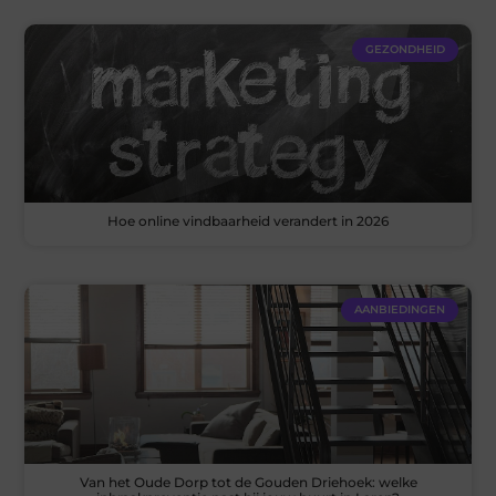
GEZONDHEID
Hoe online vindbaarheid verandert in 2026
AANBIEDINGEN
Van het Oude Dorp tot de Gouden Driehoek: welke