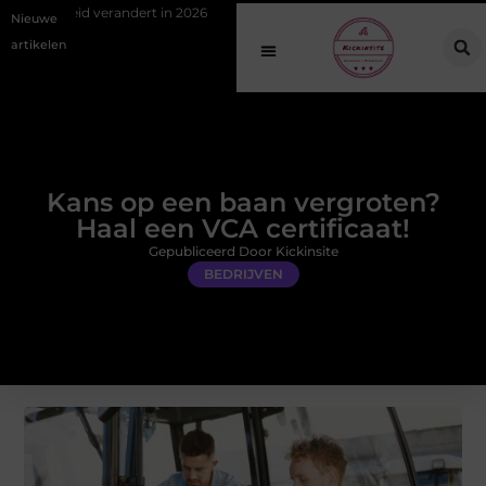
andert in 2026
Van het Oude Dorp tot de Gouden Driehoek: welke inbr
Nieuwe
artikelen
Kans op een baan vergroten?
Haal een VCA certificaat!
Gepubliceerd Door Kickinsite
BEDRIJVEN