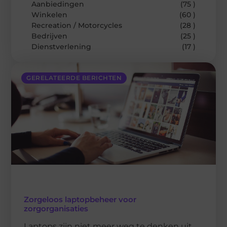
Aanbiedingen
(75 )
Winkelen
(60 )
Recreation / Motorcycles
(28 )
Bedrijven
(25 )
Dienstverlening
(17 )
GERELATEERDE BERICHTEN
Zorgeloos laptopbeheer voor
zorgorganisaties
Laptops zijn niet meer weg te denken uit