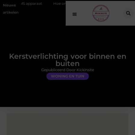
raat
Hoe online vindbaarheid verandert in 2026
Van het Oude Do
Nieuwe
artikelen
Kerstverlichting voor binnen en
buiten
Gepubliceerd Door Kickinsite
WONING EN TUIN