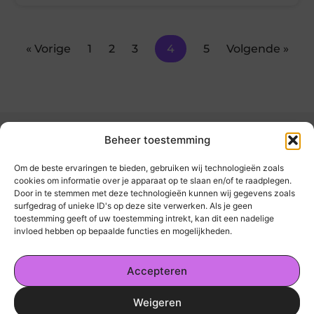
« Vorige
1
2
3
4
5
Volgende »
Beheer toestemming
Om de beste ervaringen te bieden, gebruiken wij technologieën zoals
cookies om informatie over je apparaat op te slaan en/of te raadplegen.
Door in te stemmen met deze technologieën kunnen wij gegevens zoals
kickinsite.nl – Echt, eerlijk, alles wat telt.
surfgedrag of unieke ID's op deze site verwerken. Als je geen
toestemming geeft of uw toestemming intrekt, kan dit een nadelige
invloed hebben op bepaalde functies en mogelijkheden.
Een verzameling van blogs en artikelen die
een breed scala aan onderwerpen uit het
Accepteren
dagelijks leven behandelen.
Weigeren
Onze informatie