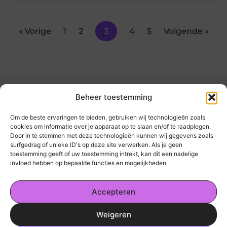
« Vorige
1
2
3
4
5
Volgende »
Beheer toestemming
Om de beste ervaringen te bieden, gebruiken wij technologieën zoals
cookies om informatie over je apparaat op te slaan en/of te raadplegen.
Door in te stemmen met deze technologieën kunnen wij gegevens zoals
kickinsite.nl – Echt, eerlijk, alles wat telt.
surfgedrag of unieke ID's op deze site verwerken. Als je geen
toestemming geeft of uw toestemming intrekt, kan dit een nadelige
invloed hebben op bepaalde functies en mogelijkheden.
Een verzameling van blogs en artikelen die
een breed scala aan onderwerpen uit het
Accepteren
dagelijks leven behandelen.
Weigeren
Onze informatie