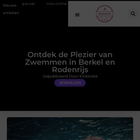
Hoe online vindbaarheid verandert in 2026
Van het Oude Dorp tot
Nieuwe
artikelen
Ontdek de Plezier van
Zwemmen in Berkel en
Rodenrijs
Gepubliceerd Door Kickinsite
WINKELEN