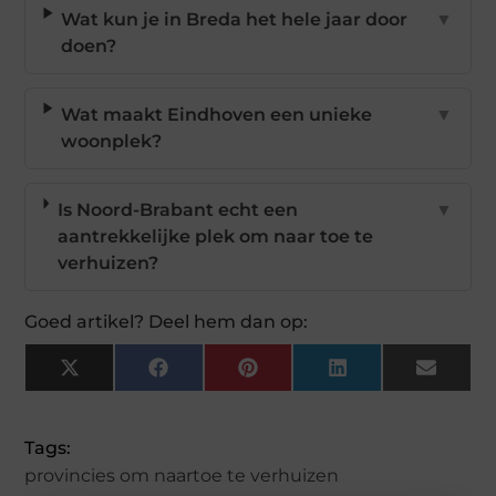
Wat kun je in Breda het hele jaar door
▼
doen?
Wat maakt Eindhoven een unieke
▼
woonplek?
Is Noord-Brabant echt een
▼
aantrekkelijke plek om naar toe te
verhuizen?
Goed artikel? Deel hem dan op:
X
Facebook
Pinterest
LinkedIn
Email
(Twitter)
Tags:
provincies om naartoe te verhuizen