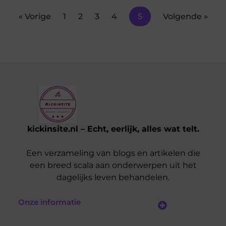
« Vorige
1
2
3
4
5
Volgende »
kickinsite.nl – Echt, eerlijk, alles wat telt.
Een verzameling van blogs en artikelen die
een breed scala aan onderwerpen uit het
dagelijks leven behandelen.
Onze informatie
Geld Verdienen op Internet: De Realiteit en Jouw Mogelijkheden