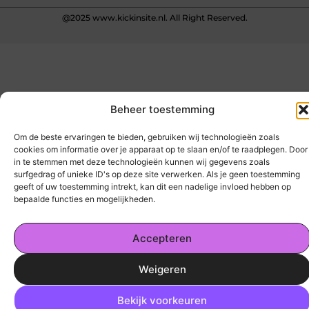
@2025 www.kickinsite.nl. All Right Reserved.
Beheer toestemming
Om de beste ervaringen te bieden, gebruiken wij technologieën zoals
cookies om informatie over je apparaat op te slaan en/of te raadplegen. Door
in te stemmen met deze technologieën kunnen wij gegevens zoals
surfgedrag of unieke ID's op deze site verwerken. Als je geen toestemming
geeft of uw toestemming intrekt, kan dit een nadelige invloed hebben op
bepaalde functies en mogelijkheden.
Accepteren
Weigeren
Ga Naar
Bekijk voorkeuren