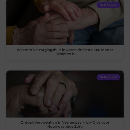
WINKELEN
Waarom Verzorgingshuis in Assen de Beste Keuze voor
Senioren is
WINKELEN
Ontdek Verpleeghuis in Veenendaal – Uw Gids voor
Hoogwaardige Zorg