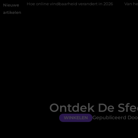
oe online vindbaarheid verandert in 2026
Van het Oude Dorp to
Nieuwe
artikelen
Ontdek De Sfee
Gepubliceerd Door
WINKELEN