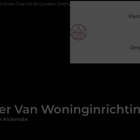
t de Gouden Driehoek: welke inbraakpreventie past bij jouw buurt i
Part
Ons
r Van Woninginrichtin
 Kickinsite