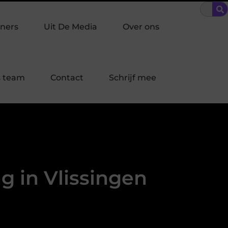
n Laren?
Bescherming op maat: brandwerend coaten voor sector
ners
Uit De Media
Over ons
 team
Contact
Schrijf mee
g in Vlissingen