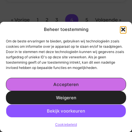
« Vorige
1
2
3
4
5
Volgende »
Beheer toestemming
Om de beste ervaringen te bieden, gebruiken wij technologieën zoals
cookies om informatie over je apparaat op te slaan en/of te raadplegen.
Door in te stemmen met deze technologieën kunnen wij gegevens zoals
surfgedrag of unieke ID's op deze site verwerken. Als je geen
toestemming geeft of uw toestemming intrekt, kan dit een nadelige
invloed hebben op bepaalde functies en mogelijkheden.
Accepteren
kickinsite.nl – Echt, eerlijk, alles wat telt.
Weigeren
Een verzameling van blogs en artikelen die
een breed scala aan onderwerpen uit het
Ga Naar Bo
Bekijk voorkeuren
dagelijks leven behandelen.
Cookiebeleid
Onze informatie