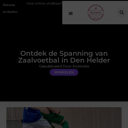
ne vindbaarheid verandert in 2026
Van het Oude Dorp tot de Gouden D
Nieuwe
artikelen
Ontdek de Spanning van
Zaalvoetbal in Den Helder
Gepubliceerd Door Kickinsite
WINKELEN