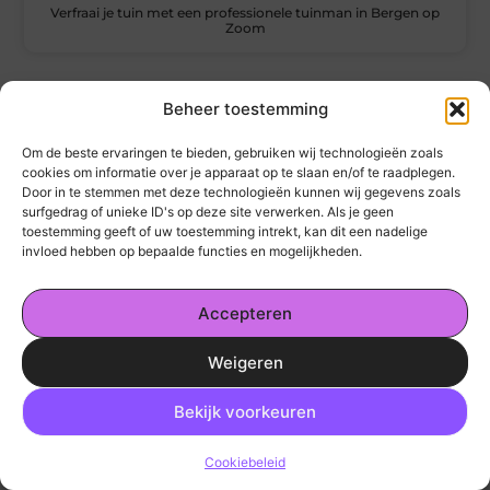
Verfraai je tuin met een professionele tuinman in Bergen op
Zoom
Beheer toestemming
« Vorige
1
2
3
4
5
Volgende »
Om de beste ervaringen te bieden, gebruiken wij technologieën zoals
cookies om informatie over je apparaat op te slaan en/of te raadplegen.
Door in te stemmen met deze technologieën kunnen wij gegevens zoals
surfgedrag of unieke ID's op deze site verwerken. Als je geen
toestemming geeft of uw toestemming intrekt, kan dit een nadelige
invloed hebben op bepaalde functies en mogelijkheden.
Accepteren
Weigeren
kickinsite.nl – Echt, eerlijk, alles wat telt.
Ga Naar Bo
Bekijk voorkeuren
Een verzameling van blogs en artikelen die
een breed scala aan onderwerpen uit het
Cookiebeleid
dagelijks leven behandelen.