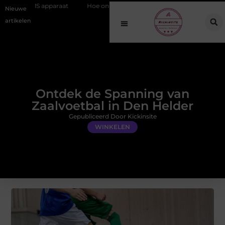
Hoe online vindbaarheid verandert in 2026
Van het Oude Dorp t
Nieuwe
artikelen
Ontdek de Spanning van
Zaalvoetbal in Den Helder
Gepubliceerd Door Kickinsite
WINKELEN