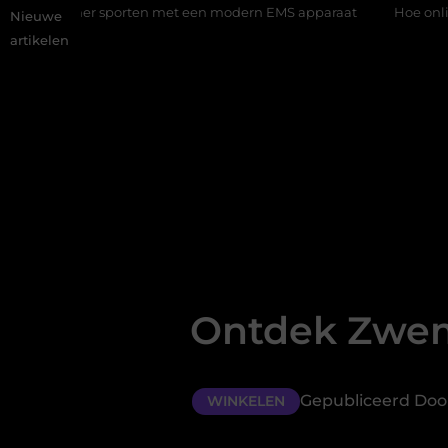
r sporten met een modern EMS apparaat
Hoe online vindbaarhei
Nieuwe
artikelen
Ontdek Zwem
Gepubliceerd Door
WINKELEN