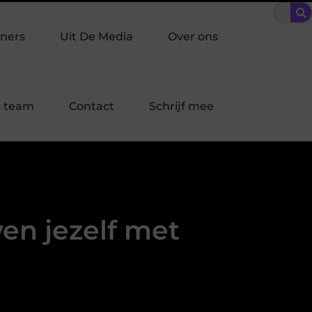
 welke inbraakpreventie past bij jouw buurt in Laren?
Bescher
ners
Uit De Media
Over ons
 team
Contact
Schrijf mee
n jezelf met