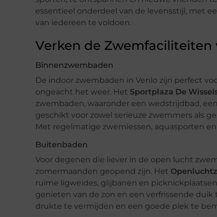
essentieel onderdeel van de levensstijl, met e
van iedereen te voldoen.
Verken de Zwemfaciliteiten
Binnenzwembaden
De indoor zwembaden in Venlo zijn perfect vo
ongeacht het weer. Het
Sportplaza De Wissel
zwembaden, waaronder een wedstrijdbad, een re
geschikt voor zowel serieuze zwemmers als gez
Met regelmatige zwemlessen, aquasporten en sp
Buitenbaden
Voor degenen die liever in de open lucht zwem
zomermaanden geopend zijn. Het
Openlucht
ruime ligweides, glijbanen en picknickplaats
genieten van de zon en een verfrissende duik
drukte te vermijden en een goede plek te be