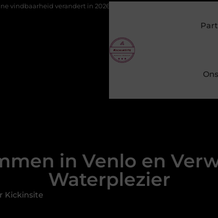
d verandert in 2026
Van het Oude Dorp tot de Gouden Driehoek:
Part
Ons
men in Venlo en Verwe
Waterplezier
 Kickinsite