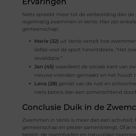
Ervaringen
Niets spreekt meer tot de verbeelding dan de
regelmatig zwemmen in Venlo. Hier zijn enkele
gemeenschap:
Marie (32)
uit Venlo vertelt hoe zwemmen 
liefde voor de sport herontdekte. “Het z
revalidatie.”
Jan (45)
waardeert de sociale kant van zw
nieuwe vrienden gemaakt en het houdt me
Lena (28)
geniet van de rust en schoonheid
niets beters dan een zomerochtend doorb
Conclusie Duik in de Zwemc
Zwemmen in Venlo is meer dan een activiteit; 
gemeenschap en plezier samenbrengt. Of je 
begint, de zwembaden en natuurlijke zwemloca