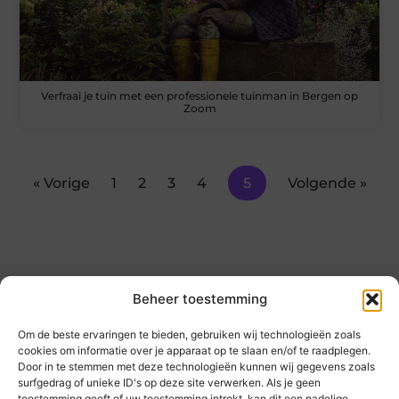
Verfraai je tuin met een professionele tuinman in Bergen op
Zoom
« Vorige
1
2
3
4
5
Volgende »
Beheer toestemming
Om de beste ervaringen te bieden, gebruiken wij technologieën zoals
cookies om informatie over je apparaat op te slaan en/of te raadplegen.
Door in te stemmen met deze technologieën kunnen wij gegevens zoals
kickinsite.nl – Echt, eerlijk, alles wat telt.
surfgedrag of unieke ID's op deze site verwerken. Als je geen
toestemming geeft of uw toestemming intrekt, kan dit een nadelige