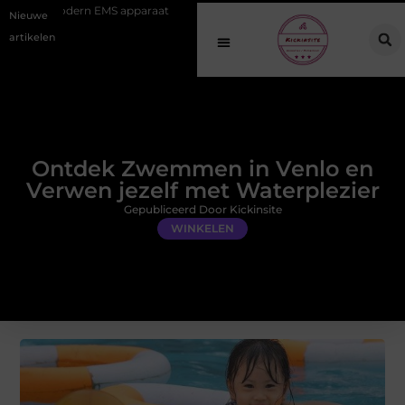
S apparaat
Hoe online vindbaarheid verandert in 2026
Van het O
Nieuwe
artikelen
Ontdek Zwemmen in Venlo en
Verwen jezelf met Waterplezier
Gepubliceerd Door Kickinsite
WINKELEN