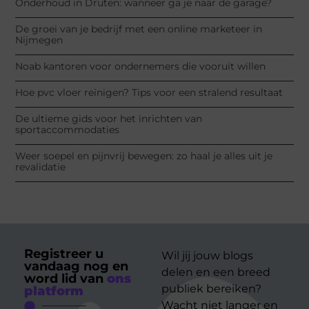
Onderhoud in Druten: wanneer ga je naar de garage?
De groei van je bedrijf met een online marketeer in
Nijmegen
Noab kantoren voor ondernemers die vooruit willen
Hoe pvc vloer reinigen? Tips voor een stralend resultaat
De ultieme gids voor het inrichten van
sportaccommodaties
Weer soepel en pijnvrij bewegen: zo haal je alles uit je
revalidatie
Registreer u
Wil jij jouw blogs
vandaag nog en
delen en een breed
word lid van
ons
publiek bereiken?
platform
Wacht niet langer en