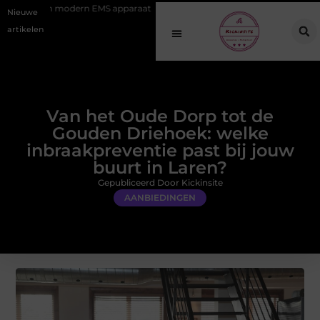
rn EMS apparaat
Hoe online vindbaarheid verandert in 2026
Van 
Nieuwe
artikelen
Van het Oude Dorp tot de
Gouden Driehoek: welke
inbraakpreventie past bij jouw
buurt in Laren?
Gepubliceerd Door Kickinsite
AANBIEDINGEN