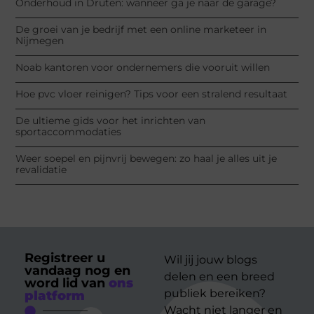
Onderhoud in Druten: wanneer ga je naar de garage?
De groei van je bedrijf met een online marketeer in
Nijmegen
Noab kantoren voor ondernemers die vooruit willen
Hoe pvc vloer reinigen? Tips voor een stralend resultaat
De ultieme gids voor het inrichten van
sportaccommodaties
Weer soepel en pijnvrij bewegen: zo haal je alles uit je
revalidatie
Registreer u
Wil jij jouw blogs
vandaag nog en
delen en een breed
word lid van
ons
publiek bereiken?
platform
Wacht niet langer en