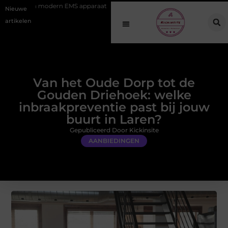
n EMS apparaat
Hoe online vindbaarheid verandert in 2026
Van h
Nieuwe
artikelen
Van het Oude Dorp tot de
Gouden Driehoek: welke
inbraakpreventie past bij jouw
buurt in Laren?
Gepubliceerd Door Kickinsite
AANBIEDINGEN