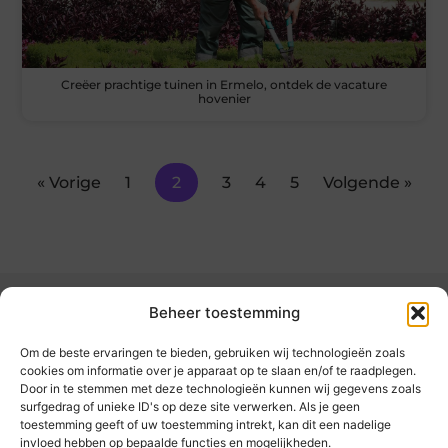
Creëer prachtige tuinen in Ermelo, ontdek de vacature
hovenier
« Vorige
1
2
3
4
5
Volgende »
Beheer toestemming
Om de beste ervaringen te bieden, gebruiken wij technologieën zoals
cookies om informatie over je apparaat op te slaan en/of te raadplegen.
Door in te stemmen met deze technologieën kunnen wij gegevens zoals
kickinsite.nl – Echt, eerlijk, alles wat telt.
surfgedrag of unieke ID's op deze site verwerken. Als je geen
toestemming geeft of uw toestemming intrekt, kan dit een nadelige
invloed hebben op bepaalde functies en mogelijkheden.