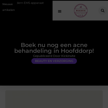
 EMS apparaat
Hoe online vindbaarheid verandert in 2026
Van he
Nieuwe
artikelen
Boek nu nog een acne
behandeling in Hoofddorp!
Gepubliceerd Door Kickinsite
BEAUTY EN VERZORGING