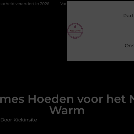
rt in 2026
Van het Oude Dorp tot de Gouden Driehoek: welke inb
Part
Ons
mes Hoeden voor het Naj
Warm
Door Kickinsite