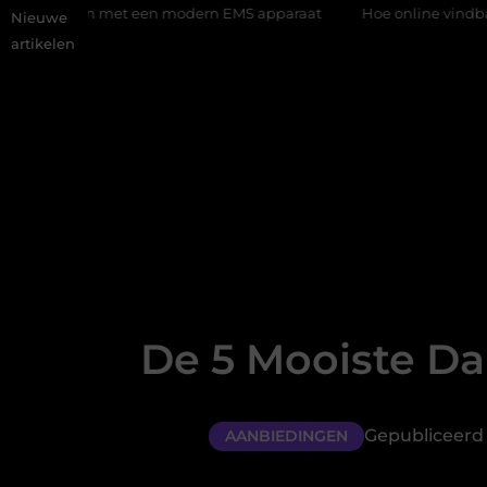
 met een modern EMS apparaat
Hoe online vindbaarheid verande
Nieuwe
artikelen
De 5 Mooiste Da
Gepubliceerd 
AANBIEDINGEN