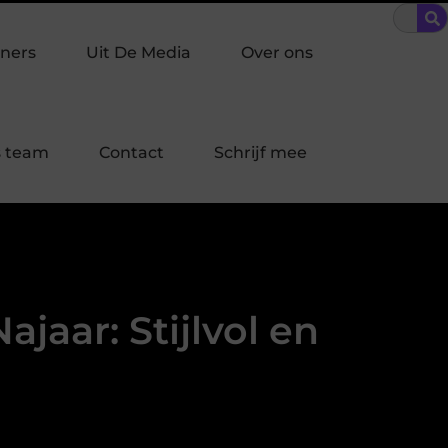
raakpreventie past bij jouw buurt in Laren?
Bescherming op ma
ners
Uit De Media
Over ons
 team
Contact
Schrijf mee
aar: Stijlvol en