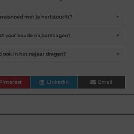
meshoed met je herfstoutfit?
▼
st voor koude najaarsdagen?
▼
d ook in het najaar dragen?
▼
Pinterest
LinkedIn
Email