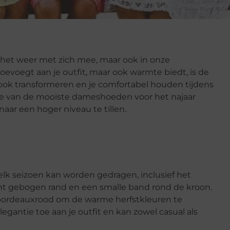
n het weer met zich mee, maar ook in onze
l toevoegt aan je outfit, maar ook warmte biedt, is de
look transformeren en je comfortabel houden tijdens
kele van de mooiste dameshoeden voor het najaar
naar een hoger niveau te tillen.
n elk seizoen kan worden gedragen, inclusief het
cht gebogen rand en een smalle band rond de kroon.
of bordeauxrood om de warme herfstkleuren te
egantie toe aan je outfit en kan zowel casual als