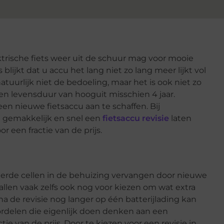
ktrische fiets weer uit de schuur mag voor mooie
blijkt dat u accu het lang niet zo lang meer lijkt vol
tuurlijk niet de bedoeling, maar het is ook niet zo
een levensduur van hooguit misschien 4 jaar.
een nieuwe fietsaccu aan te schaffen. Bij
 u gemakkelijk en snel een
fietsaccu revisie
laten
r een fractie van de prijs.
derde cellen in de behuizing vervangen door nieuwe
vallen vaak zelfs ook nog voor kiezen om wat extra
na de revisie nog langer op één batterijlading kan
oordelen die eigenlijk doen denken aan een
ie van de prijs. Door te kiezen voor een revisie in