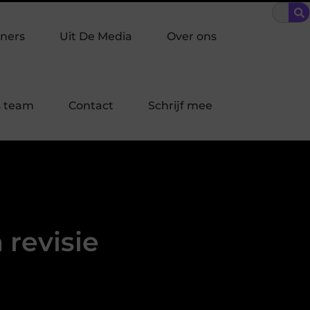
inbraakpreventie past bij jouw buurt in Laren?
Bescherming op
ners
Uit De Media
Over ons
 team
Contact
Schrijf mee
 revisie