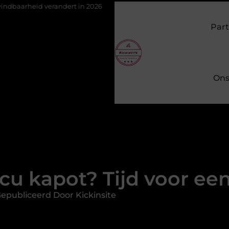
ndert in 2026
Van het Oude Dorp tot de Gouden Driehoek: welke 
Part
Ons
cu kapot? Tijd voor een
epubliceerd Door Kickinsite