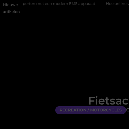
ten met een modern EMS apparaat
Hoe online vindbaarheid vera
Nieuwe
artikelen
Fietsac
G
RECREATION / MOTORCYCLES