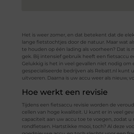
Het is weer zomer, en dat betekent dat de ele
lange fietstochtjes door de natuur. Maar wat als 
te houden op één lading als voorheen? Dat is na
gek. Bij intensief gebruik heeft een fietsaccu 
Gelukkig is het in veel gevallen niet nodig om 
gespecialiseerde bedrijven als Rebatt.nl kunt
uitvoeren. Daarna is uw accu weer als nieuw, voo
Hoe werkt een revisie
Tijdens een fietsaccu revisie worden de verou
cellen van hoge kwaliteit. U kunt er in veel ge
capaciteit aan uw accu toe te voegen, zodat u 
rondfietsen. Hartstikke mooi, toch? Al deze v
goednieuwe accu, en toch slechts voor een fract