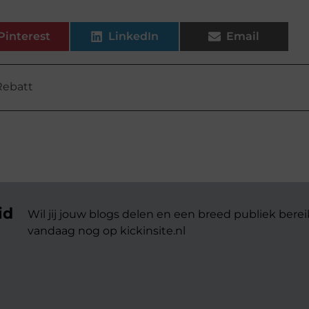
Pinterest
LinkedIn
Email
Rebatt
id
Wil jij jouw blogs delen en een breed publiek berei
vandaag nog op kickinsite.nl