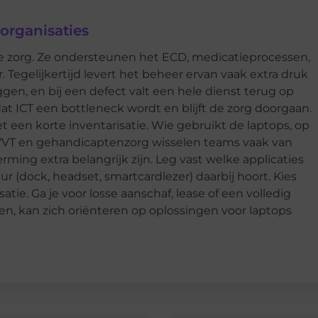
organisaties
de zorg. Ze ondersteunen het ECD, medicatieprocessen,
 Tegelijkertijd levert het beheer ervan vaak extra druk
ggen, en bij een defect valt een hele dienst terug op
t ICT een bottleneck wordt en blijft de zorg doorgaan.
 een korte inventarisatie. Wie gebruikt de laptops, op
e VVT en gehandicaptenzorg wisselen teams vaak van
rming extra belangrijk zijn. Leg vast welke applicaties
r (dock, headset, smartcardlezer) daarbij hoort. Kies
atie. Ga je voor losse aanschaf, lease of een volledig
en, kan zich oriënteren op oplossingen voor laptops