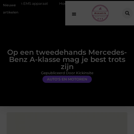
 apparaat
Hoe online vindbaarheid verandert in 2026
Van het O
Nieuwe
artikelen
Op een tweedehands Mercedes-
Benz A-klasse mag je best trots
zijn
Gepubliceerd Door Kickinsite
AUTO'S EN MOTOREN