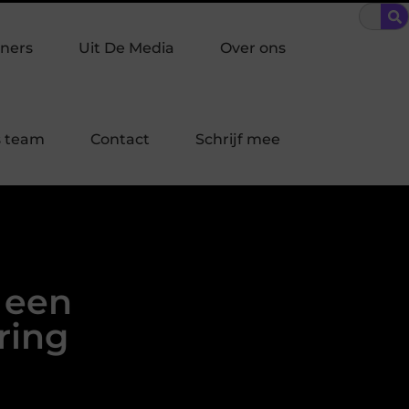
raakpreventie past bij jouw buurt in Laren?
Bescherming op ma
ners
Uit De Media
Over ons
 team
Contact
Schrijf mee
n een
ring