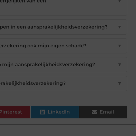
vergelijken van een
▼
pen in een aansprakelijkheidsverzekering?
▼
erzekering ook mijn eigen schade?
▼
p mijn aansprakelijkheidsverzekering?
▼
prakelijkheidsverzekering?
▼
Pinterest
LinkedIn
Email