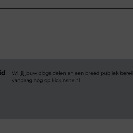
id
Wil jij jouw blogs delen en een breed publiek berei
vandaag nog op kickinsite.nl