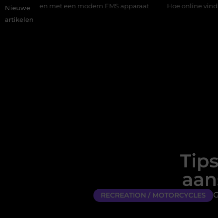
met een modern EMS apparaat
Hoe online vindbaarheid verander
Nieuwe
artikelen
Tips
aan
G
RECREATION / MOTORCYCLES