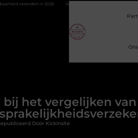
t in 2026
Van het Oude Dorp tot de Gouden Driehoek: welke inb
Part
Ons
 bij het vergelijken va
sprakelijkheidsverzeke
epubliceerd Door Kickinsite