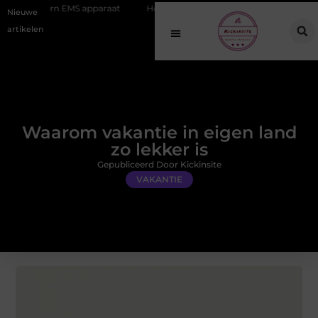
EMS apparaat
Hoe online vindbaarheid verandert in 2026
Van het
Nieuwe
artikelen
Waarom vakantie in eigen land
zo lekker is
Gepubliceerd Door Kickinsite
VAKANTIE