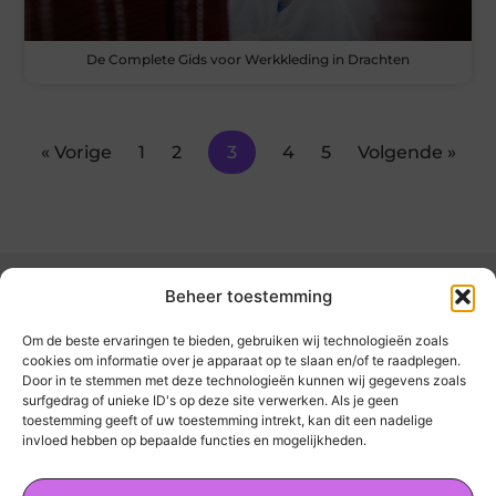
De Complete Gids voor Werkkleding in Drachten
« Vorige
1
2
3
4
5
Volgende »
Beheer toestemming
Om de beste ervaringen te bieden, gebruiken wij technologieën zoals
cookies om informatie over je apparaat op te slaan en/of te raadplegen.
Door in te stemmen met deze technologieën kunnen wij gegevens zoals
kickinsite.nl – Echt, eerlijk, alles wat telt.
surfgedrag of unieke ID's op deze site verwerken. Als je geen
toestemming geeft of uw toestemming intrekt, kan dit een nadelige
invloed hebben op bepaalde functies en mogelijkheden.
Een verzameling van blogs en artikelen die
een breed scala aan onderwerpen uit het