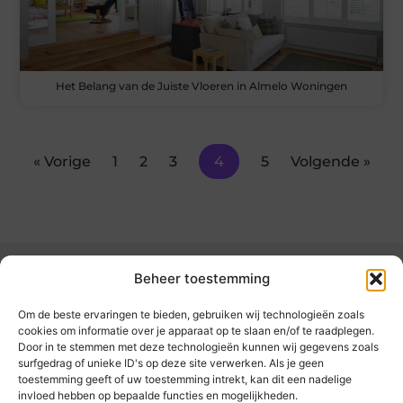
Het Belang van de Juiste Vloeren in Almelo Woningen
« Vorige
1
2
3
4
5
Volgende »
Beheer toestemming
Om de beste ervaringen te bieden, gebruiken wij technologieën zoals
cookies om informatie over je apparaat op te slaan en/of te raadplegen.
Door in te stemmen met deze technologieën kunnen wij gegevens zoals
kickinsite.nl – Echt, eerlijk, alles wat telt.
surfgedrag of unieke ID's op deze site verwerken. Als je geen
toestemming geeft of uw toestemming intrekt, kan dit een nadelige
invloed hebben op bepaalde functies en mogelijkheden.