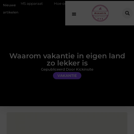
paraat
Hoe online vindbaarheid verandert in 2026
Van het Oude 
Nieuwe
artikelen
Waarom vakantie in eigen land
zo lekker is
Gepubliceerd Door Kickinsite
VAKANTIE