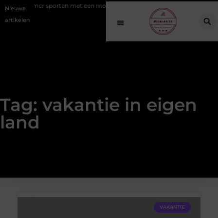
ning: slimmer sporten met een modern EMS apparaat
Hoe online vin
Nieuwe
artikelen
Tag: vakantie in eigen
land
VAKANTIE