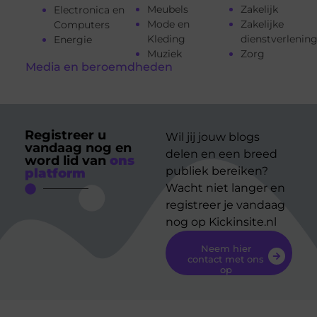
Meubels
Zakelijk
Electronica en
Mode en
Zakelijke
Computers
Kleding
dienstverlenin
Energie
Muziek
Zorg
Media en beroemdheden
Registreer u
Wil jij jouw blogs
vandaag nog en
delen en een breed
word lid van
ons
publiek bereiken?
platform
Wacht niet langer en
registreer je vandaag
nog op Kickinsite.nl
Neem hier
contact met ons
op