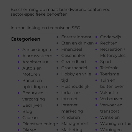
Bescherming op maat: brandwerend coaten voor
sector-specifieke behoeften
Interne linking en technische SEO
Entertainment
Onderwijs
Categorieën
Eten en drinken
Rechten
Financieel
Recreation /
Aanbiedingen
Geschenken
Motorcycles
Alarmsysteem
Gezondheid
Sport
Architectuur
Groothandel
Telefonie
Auto's en
Hobby en vrije
Toerisme
Motoren
tijd
Tuin en
Banen en
Huishoudelijk
buitenleven
opleidingen
Industrie
Vakantie
Beauty en
Internet
Verbouwen
verzorging
Internet
Vervoer en
Bedrijven
marketing
transport
Blog
Kinderen
Winkelen
Cadeau
Management
Woning en Tui
Dienstverlening
Marketing
Woningen
Dieren