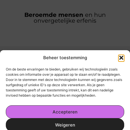
Beroemde mensen
en hun
onvergetelijke erfenis
Beheer toestemming
Om de beste ervaringen te bieden, gebruiken wij technologieën zoals
cookies om informatie over je apparaat op te slaan en/of te raadplegen.
Door in te stemmen met deze technologieën kunnen wij gegevens zoals
kickinsite.nl – Echt, eerlijk, alles wat telt.
surfgedrag of unieke ID's op deze site verwerken. Als je geen
toestemming geeft of uw toestemming intrekt, kan dit een nadelige
invloed hebben op bepaalde functies en mogelijkheden.
Een verzameling van blogs en artikelen die
een breed scala aan onderwerpen uit het
Accepteren
dagelijks leven behandelen.
Weigeren
Onze informatie