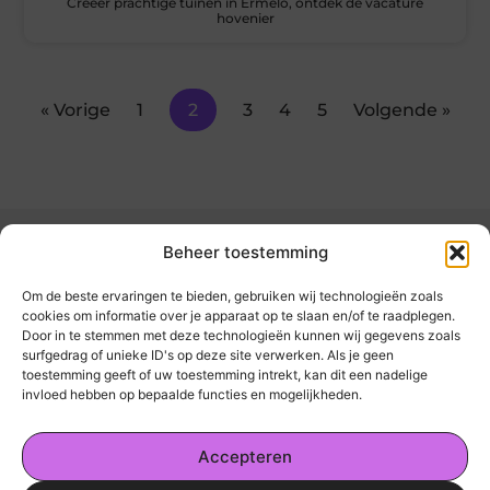
Creëer prachtige tuinen in Ermelo, ontdek de vacature
hovenier
« Vorige
1
2
3
4
5
Volgende »
Beheer toestemming
Om de beste ervaringen te bieden, gebruiken wij technologieën zoals
cookies om informatie over je apparaat op te slaan en/of te raadplegen.
Door in te stemmen met deze technologieën kunnen wij gegevens zoals
kickinsite.nl – Echt, eerlijk, alles wat telt.
surfgedrag of unieke ID's op deze site verwerken. Als je geen
toestemming geeft of uw toestemming intrekt, kan dit een nadelige
invloed hebben op bepaalde functies en mogelijkheden.
Een verzameling van blogs en artikelen die
een breed scala aan onderwerpen uit het
Accepteren
dagelijks leven behandelen.