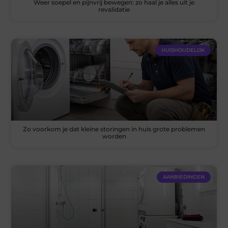
Weer soepel en pijnvrij bewegen: zo haal je alles uit je
revalidatie
HUISHOUDELIJK
Zo voorkom je dat kleine storingen in huis grote problemen
worden
AANBIEDINGEN