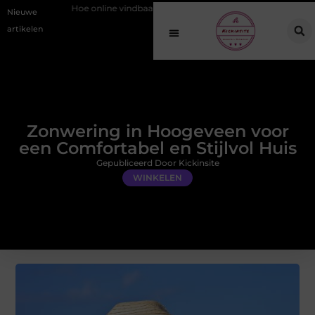
online vindbaarheid verandert in 2026
Van het Oude Dorp tot de Goud
Nieuwe
artikelen
Zonwering in Hoogeveen voor
een Comfortabel en Stijlvol Huis
Gepubliceerd Door Kickinsite
WINKELEN