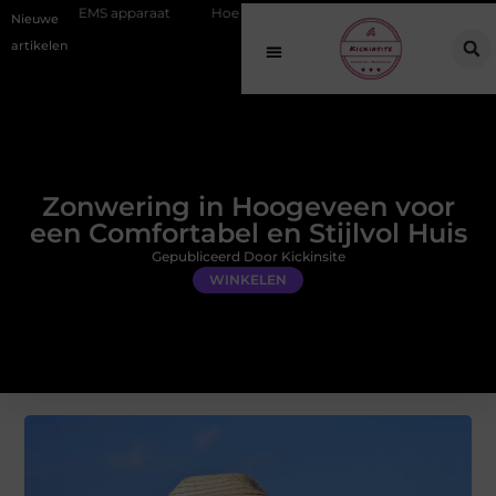
raat
Hoe online vindbaarheid verandert in 2026
Van het Oude Do
Nieuwe
artikelen
Zonwering in Hoogeveen voor
een Comfortabel en Stijlvol Huis
Gepubliceerd Door Kickinsite
WINKELEN