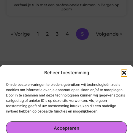
Verfraai je tuin met een professionele tuinman in Bergen op
Zoom
« Vorige
1
2
3
4
5
Volgende »
Beheer toestemming
Om de beste ervaringen te bieden, gebruiken wij technologieën zoals
cookies om informatie over je apparaat op te slaan en/of te raadplegen.
Door in te stemmen met deze technologieën kunnen wij gegevens zoals
kickinsite.nl – Echt, eerlijk, alles wat telt.
surfgedrag of unieke ID's op deze site verwerken. Als je geen
toestemming geeft of uw toestemming intrekt, kan dit een nadelige
invloed hebben op bepaalde functies en mogelijkheden.
Een verzameling van blogs en artikelen die
een breed scala aan onderwerpen uit het
Accepteren
dagelijks leven behandelen.