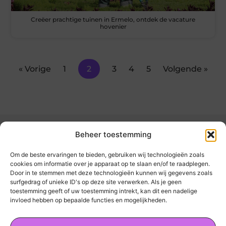
Creëer prachtige tuinen in Ermelo, ontdek de vacature
hovenier
« Vorige
1
2
3
4
5
Volgende »
Beheer toestemming
Om de beste ervaringen te bieden, gebruiken wij technologieën zoals
cookies om informatie over je apparaat op te slaan en/of te raadplegen.
Door in te stemmen met deze technologieën kunnen wij gegevens zoals
kickinsite.nl – Echt, eerlijk, alles wat telt.
surfgedrag of unieke ID's op deze site verwerken. Als je geen
toestemming geeft of uw toestemming intrekt, kan dit een nadelige
invloed hebben op bepaalde functies en mogelijkheden.
Een verzameling van blogs en artikelen die
een breed scala aan onderwerpen uit het