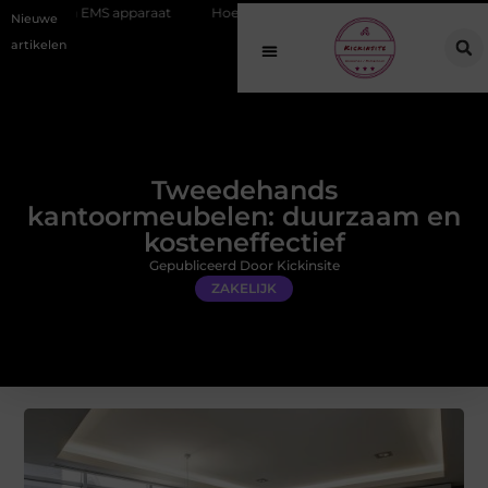
apparaat
Hoe online vindbaarheid verandert in 2026
Van het Oud
Nieuwe
artikelen
Tweedehands
kantoormeubelen: duurzaam en
kosteneffectief
Gepubliceerd Door Kickinsite
ZAKELIJK