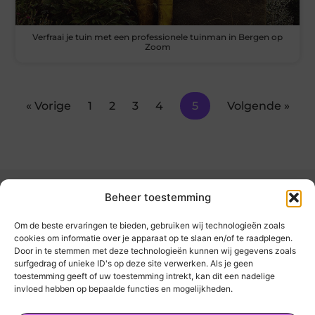
Verfraai je tuin met een professionele tuinman in Bergen op
Zoom
« Vorige
1
2
3
4
5
Volgende »
Beheer toestemming
Om de beste ervaringen te bieden, gebruiken wij technologieën zoals
cookies om informatie over je apparaat op te slaan en/of te raadplegen.
Door in te stemmen met deze technologieën kunnen wij gegevens zoals
kickinsite.nl – Echt, eerlijk, alles wat telt.
surfgedrag of unieke ID's op deze site verwerken. Als je geen
toestemming geeft of uw toestemming intrekt, kan dit een nadelige
invloed hebben op bepaalde functies en mogelijkheden.
Een verzameling van blogs en artikelen die
een breed scala aan onderwerpen uit het