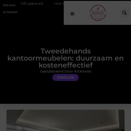
pparaat
Hoe online vindbaarheid verandert in 2026
Van het Oude
Nieuwe
artikelen
Tweedehands
kantoormeubelen: duurzaam en
kosteneffectief
Gepubliceerd Door Kickinsite
ZAKELIJK