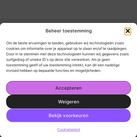
Beheer toestemming
Om de beste ervaringen te bieden, gebruiken wij technologieën zoals
cookies om informatie over je apparaat op te slaan en/of te raadplegen.
Door in te stemmen met deze technologieën kunnen wij gegevens zoals
kickinsite.nl – Echt, eerlijk, alles wat telt.
surfgedrag of unieke ID's op deze site verwerken. Als je geen
toestemming geeft of uw toestemming intrekt, kan dit een nadelige
invloed hebben op bepaalde functies en mogelijkheden.
Een verzameling van blogs en artikelen die
een breed scala aan onderwerpen uit het
Accepteren
dagelijks leven behandelen.
Weigeren
Onze informatie
Ga Naar Bo
Geld Verdienen op Internet: De Realiteit en Jouw Mogelijkheden
Bekijk voorkeuren
@2025 www.kickinsite.nl. All Right Reserved.
Cookiebeleid