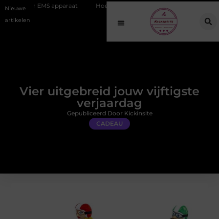
apparaat
Hoe online vindbaarheid verandert in 2026
Van het Oud
Nieuwe
artikelen
Vier uitgebreid jouw vijftigste
verjaardag
Gepubliceerd Door Kickinsite
CADEAU