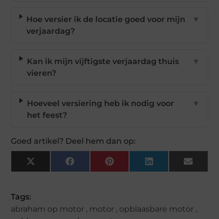
Hoe versier ik de locatie goed voor mijn
▼
verjaardag?
Kan ik mijn vijftigste verjaardag thuis
▼
vieren?
Hoeveel versiering heb ik nodig voor
▼
het feest?
Goed artikel? Deel hem dan op:
X
Facebook
Pinterest
LinkedIn
Email
(Twitter)
Tags:
abraham op motor
,
motor
,
opblaasbare motor
,