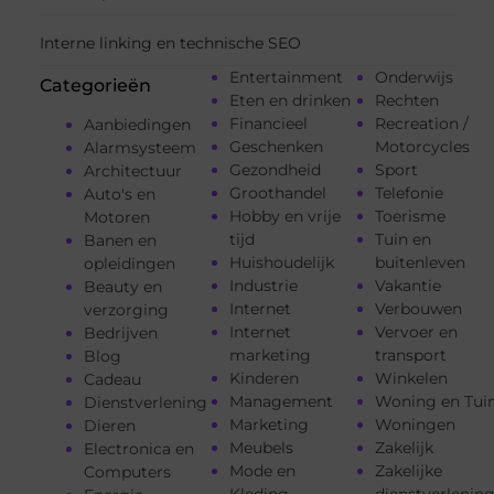
Interne linking en technische SEO
Entertainment
Onderwijs
Categorieën
Eten en drinken
Rechten
Financieel
Recreation /
Aanbiedingen
Geschenken
Motorcycles
Alarmsysteem
Gezondheid
Sport
Architectuur
Groothandel
Telefonie
Auto's en
Hobby en vrije
Toerisme
Motoren
tijd
Tuin en
Banen en
Huishoudelijk
buitenleven
opleidingen
Industrie
Vakantie
Beauty en
Internet
Verbouwen
verzorging
Internet
Vervoer en
Bedrijven
marketing
transport
Blog
Kinderen
Winkelen
Cadeau
Management
Woning en Tui
Dienstverlening
Marketing
Woningen
Dieren
Meubels
Zakelijk
Electronica en
Mode en
Zakelijke
Computers