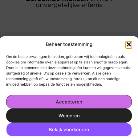
onvergetelijke erfenis
Beheer toestemming
Om de beste ervaringen te bieden, gebruiken wij technologieën zoals
cookies om informatie over je apparaat op te slaan en/of te raadplegen.
Door in te stemmen met deze technologieën kunnen wij gegevens zoals
kickinsite.nl – Echt, eerlijk, alles wat telt.
surfgedrag of unieke ID's op deze site verwerken. Als je geen
toestemming geeft of uw toestemming intrekt, kan dit een nadelige
invloed hebben op bepaalde functies en mogelijkheden.
Een verzameling van blogs en artikelen die
een breed scala aan onderwerpen uit het
Accepteren
dagelijks leven behandelen.
Weigeren
Onze informatie
Ga Naar Bo
Geld Verdienen op Internet: De Realiteit en Jouw Mogelijkheden
Bekijk voorkeuren