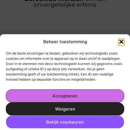
onvergetelijke erfenis
Beheer toestemming
Om de beste ervaringen te bieden, gebruiken wij technologieën zoals
cookies om informatie over je apparaat op te slaan en/of te raadplegen.
Door in te stemmen met deze technologieën kunnen wij gegevens zoals
kickinsite.nl – Echt, eerlijk, alles wat telt.
surfgedrag of unieke ID's op deze site verwerken. Als je geen
toestemming geeft of uw toestemming intrekt, kan dit een nadelige
invloed hebben op bepaalde functies en mogelijkheden.
Een verzameling van blogs en artikelen die
een breed scala aan onderwerpen uit het
Accepteren
dagelijks leven behandelen.
Weigeren
Onze informatie
Ga Naar Bo
Geld Verdienen op Internet: De Realiteit en Jouw Mogelijkheden
Bekijk voorkeuren