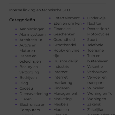
Interne linking en technische SEO
Entertainment
Onderwijs
Categorieën
Eten en drinken
Rechten
Financieel
Recreation /
Aanbiedingen
Geschenken
Motorcycles
Alarmsysteem
Gezondheid
Sport
Architectuur
Groothandel
Telefonie
Auto's en
Hobby en vrije
Toerisme
Motoren
tijd
Tuin en
Banen en
Huishoudelijk
buitenleven
opleidingen
Industrie
Vakantie
Beauty en
Internet
Verbouwen
verzorging
Internet
Vervoer en
Bedrijven
marketing
transport
Blog
Kinderen
Winkelen
Cadeau
Management
Woning en Tui
Dienstverlening
Marketing
Woningen
Dieren
Meubels
Zakelijk
Electronica en
Mode en
Zakelijke
Computers