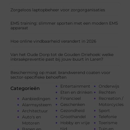
Zorgeloos laptopbeheer voor zorgorganisaties
EMS training: slimmer sporten met een modern EMS
apparaat
Hoe online vindbaarheid verandert in 2026
Van het Oude Dorp tot de Gouden Driehoek: welke
inbraakpreventie past bij jouw buurt in Laren?
Bescherming op maat: brandwerend coaten voor
sector-specifieke behoeften
Entertainment
Onderwijs
Categorieën
Eten en drinken
Rechten
Financieel
Recreation /
Aanbiedingen
Geschenken
Motorcycles
Alarmsysteem
Gezondheid
Sport
Architectuur
Groothandel
Telefonie
Auto's en
Hobby en vrije
Toerisme
Motoren
tijd
Tuin en
Banen en