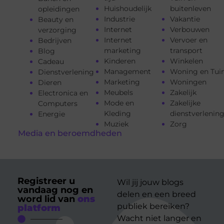
Huishoudelijk
buitenleven
opleidingen
Industrie
Vakantie
Beauty en
Internet
Verbouwen
verzorging
Internet
Vervoer en
Bedrijven
marketing
transport
Blog
Kinderen
Winkelen
Cadeau
Management
Woning en Tui
Dienstverlening
Marketing
Woningen
Dieren
Meubels
Zakelijk
Electronica en
Mode en
Zakelijke
Computers
Kleding
dienstverlenin
Energie
Muziek
Zorg
Media en beroemdheden
Registreer u
Wil jij jouw blogs
vandaag nog en
delen en een breed
word lid van
ons
publiek bereiken?
platform
Wacht niet langer en