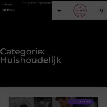
tuatie
Zorgeloos laptopbeheer voor zorgorganisaties
EMS train
Nieuwe
artikelen
Categorie:
Huishoudelijk
HUISHOUDELIJK