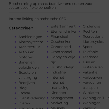
Bescherming op maat: brandwerend coaten voor
sector-specifieke behoeften
Interne linking en technische SEO
Entertainment
Onderwijs
Categorieën
Eten en drinken
Rechten
Financieel
Recreation /
Aanbiedingen
Geschenken
Motorcycles
Alarmsysteem
Gezondheid
Sport
Architectuur
Groothandel
Telefonie
Auto's en
Hobby en vrije
Toerisme
Motoren
tijd
Tuin en
Banen en
Huishoudelijk
buitenleven
opleidingen
Industrie
Vakantie
Beauty en
Internet
Verbouwen
verzorging
Internet
Vervoer en
Bedrijven
marketing
transport
Blog
Kinderen
Winkelen
Cadeau
Management
Woning en Tui
Dienstverlening
Marketing
Woningen
Dieren
Meubels
Zakelijk
Electronica en