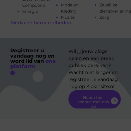
Mode en
Zakelijke
Computers
Kleding
dienstverlenin
Energie
Muziek
Zorg
Media en beroemdheden
Registreer u
Wil jij jouw blogs
vandaag nog en
delen en een breed
word lid van
ons
publiek bereiken?
platform
Wacht niet langer en
registreer je vandaag
nog op Kickinsite.nl
Neem hier
contact met ons
op