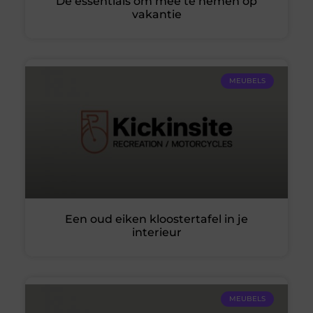
De essentials om mee te nemen op
vakantie
MEUBELS
Een oud eiken kloostertafel in je
interieur
MEUBELS