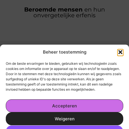
Beroemde mensen
en hun
onvergetelijke erfenis
Beheer toestemming
Om de beste ervaringen te bieden, gebruiken wij technologieën zoals
cookies om informatie over je apparaat op te slaan en/of te raadplegen.
Door in te stemmen met deze technologieën kunnen wij gegevens zoals
kickinsite.nl – Echt, eerlijk, alles wat telt.
surfgedrag of unieke ID's op deze site verwerken. Als je geen
toestemming geeft of uw toestemming intrekt, kan dit een nadelige
invloed hebben op bepaalde functies en mogelijkheden.
Een verzameling van blogs en artikelen die
een breed scala aan onderwerpen uit het
Accepteren
dagelijks leven behandelen.
Weigeren
Onze informatie
Ga Naar Bo
Geld Verdienen op Internet: De Realiteit en Jouw Mogelijkheden