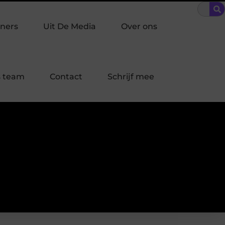
n Driehoek: welke inbraakpreventie past bij jouw buurt in Laren?
ners
Uit De Media
Over ons
 team
Contact
Schrijf mee