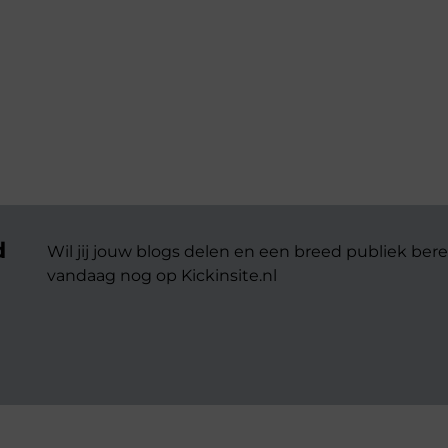
d
Wil jij jouw blogs delen en een breed publiek bere
vandaag nog op Kickinsite.nl