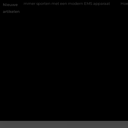
ing: slimmer sporten met een modern EMS apparaat
Hoe online
Nieuwe
artikelen