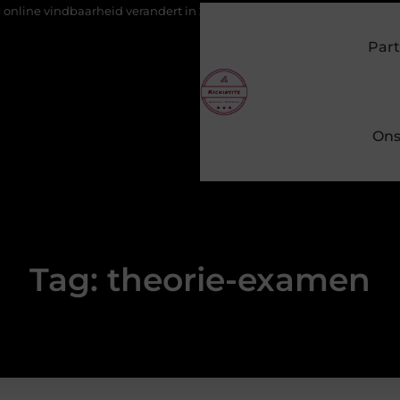
 vindbaarheid verandert in 2026
Van het Oude Dorp tot de Goude
Part
Ons
Tag: theorie-examen