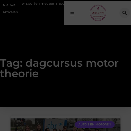
ing: slimmer sporten met een modern EMS apparaat
Hoe online vindb
Nieuwe
artikelen
Tag: dagcursus motor
theorie
AUTO'S EN MOTOREN