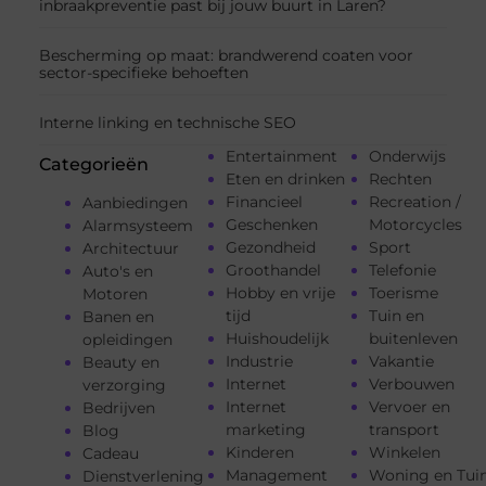
inbraakpreventie past bij jouw buurt in Laren?
Bescherming op maat: brandwerend coaten voor
sector-specifieke behoeften
Interne linking en technische SEO
Entertainment
Onderwijs
Categorieën
Eten en drinken
Rechten
Financieel
Recreation /
Aanbiedingen
Geschenken
Motorcycles
Alarmsysteem
Gezondheid
Sport
Architectuur
Groothandel
Telefonie
Auto's en
Hobby en vrije
Toerisme
Motoren
tijd
Tuin en
Banen en
Huishoudelijk
buitenleven
opleidingen
Industrie
Vakantie
Beauty en
Internet
Verbouwen
verzorging
Internet
Vervoer en
Bedrijven
marketing
transport
Blog
Kinderen
Winkelen
Cadeau
Management
Woning en Tui
Dienstverlening