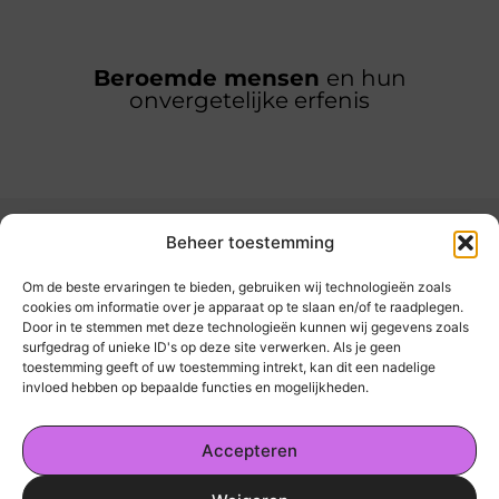
Beroemde mensen
en hun
onvergetelijke erfenis
Beheer toestemming
Om de beste ervaringen te bieden, gebruiken wij technologieën zoals
cookies om informatie over je apparaat op te slaan en/of te raadplegen.
Door in te stemmen met deze technologieën kunnen wij gegevens zoals
kickinsite.nl – Echt, eerlijk, alles wat telt.
surfgedrag of unieke ID's op deze site verwerken. Als je geen
toestemming geeft of uw toestemming intrekt, kan dit een nadelige
invloed hebben op bepaalde functies en mogelijkheden.
Een verzameling van blogs en artikelen die
een breed scala aan onderwerpen uit het
Accepteren
dagelijks leven behandelen.