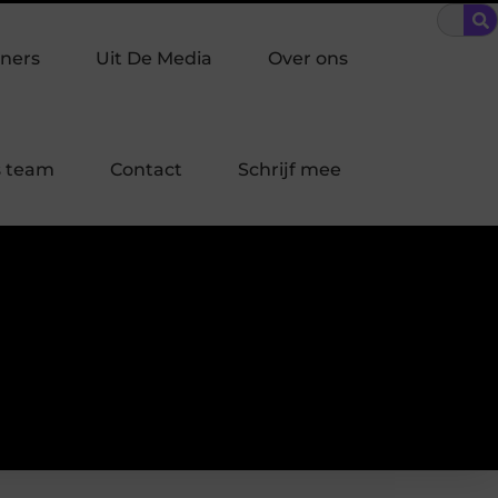
den Driehoek: welke inbraakpreventie past bij jouw buurt in Laren?
ners
Uit De Media
Over ons
 team
Contact
Schrijf mee