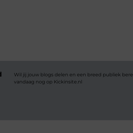
d
Wil jij jouw blogs delen en een breed publiek bere
vandaag nog op Kickinsite.nl