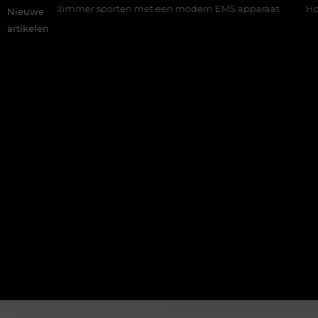
ning: slimmer sporten met een modern EMS apparaat
Hoe onlin
Nieuwe
artikelen