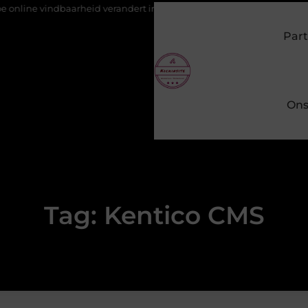
e vindbaarheid verandert in 2026
Van het Oude Dorp tot de Gou
Part
Ons
Tag: Kentico CMS