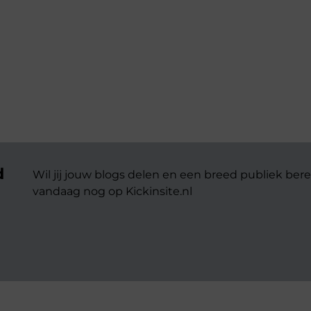
d
Wil jij jouw blogs delen en een breed publiek bere
vandaag nog op Kickinsite.nl