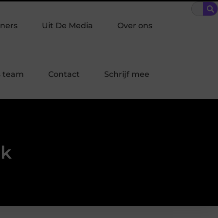
w buurt in Laren?
Bescherming op maat: brandwerend coaten voo
ners
Uit De Media
Over ons
 team
Contact
Schrijf mee
jk