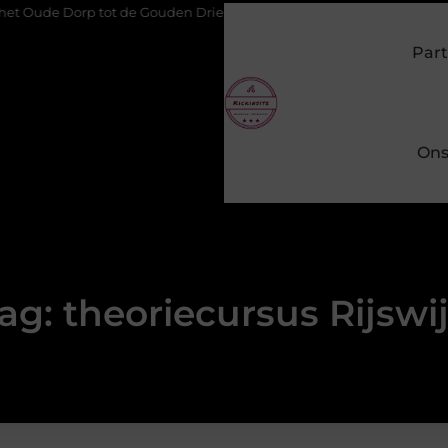
e Dorp tot de Gouden Driehoek: welke inbraakpreventie past bij jou
Part
Ons
ag: theoriecursus Rijswi