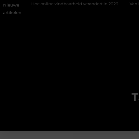
aat
Hoe online vindbaarheid verandert in 2026
Van het Oud
Nieuwe
artikelen
T